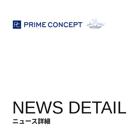
ホテル・旅館向け特定技能外国⼈⼈材紹介事業
ホテル・旅館再生 / 高付加価値化サービス
ラグジュアリーホテル専門コンサルティ
NEWS DETAIL
ニュース詳細