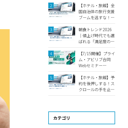
画視聴機能と推し活
【ホテル・旅館】全
ステイ「鑑賞会プラ
国自治体の旅行支援
ン」の事例
ブームを逃すな！売
上最大化のために宿
がやるべきことと
朝食トレンド2026
は？
｜値上げ時代でも選
ばれる「満足度の高
い朝食」とは
【7/15開催】プライ
ム・アビリブ合同
Webセミナー
2026 2026年度上
期 宿泊業界トレン
【ホテル・旅館】予
ド総まとめ＆SNSの
約を後押しする！ス
予約導線変化
クロールの手を止め
るプラン画像の魅せ
方と編集ルール
カテゴリ