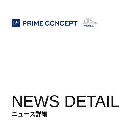
ホテル・旅館向け特定技能外国⼈⼈材紹介事業
ホテル・旅館再生 / 高付加価値化サービス
ラグジュアリーホテル専門コンサルティ
NEWS DETAIL
ニュース詳細