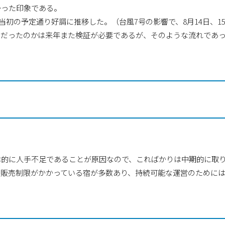
かった印象である。
当初の予定通り好調に推移した。（台風7号の影響で、8月14日、1
別だったのかは来年また検証が必要であるが、そのような流れであ
本的に人手不足であることが原因なので、こればかりは中期的に取
や販売制限がかかっている宿が多数あり、持続可能な運営のために