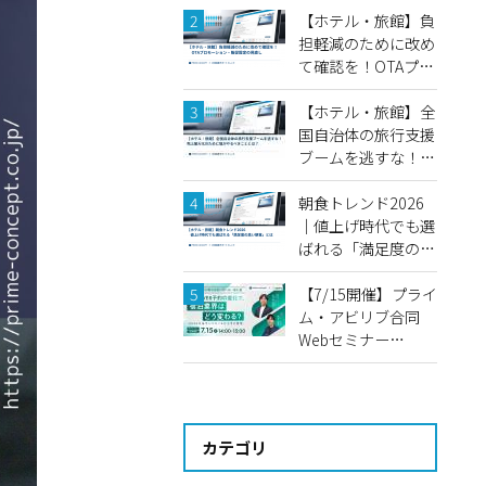
画視聴機能と推し活
【ホテル・旅館】負
ステイ「鑑賞会プラ
担軽減のために改め
ン」の事例
て確認を！OTAプロ
モーション・販促設
定の見直し
【ホテル・旅館】全
国自治体の旅行支援
ブームを逃すな！売
上最大化のために宿
がやるべきことと
朝食トレンド2026
は？
｜値上げ時代でも選
ばれる「満足度の高
い朝食」とは
【7/15開催】プライ
ム・アビリブ合同
Webセミナー
2026 2026年度上
期 宿泊業界トレン
ド総まとめ＆SNSの
予約導線変化
カテゴリ