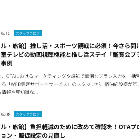
06.10
スタッフブログ
テル・旅館】推し活・スポーツ観戦に必須！今さら聞
客室テレビの動画視聴機能と推し活ステイ「鑑賞会プ
の事例
は、OTAにおけるマーケティングや煩雑で面倒なプラン入力を一括
する「WEB集客サポートサービス」のスタッフが、宿泊施設様が気
情報や豆知識な...
06.08
スタッフブログ
テル・旅館】負担軽減のために改めて確認を！OTAプ
ション・販促設定の見直し