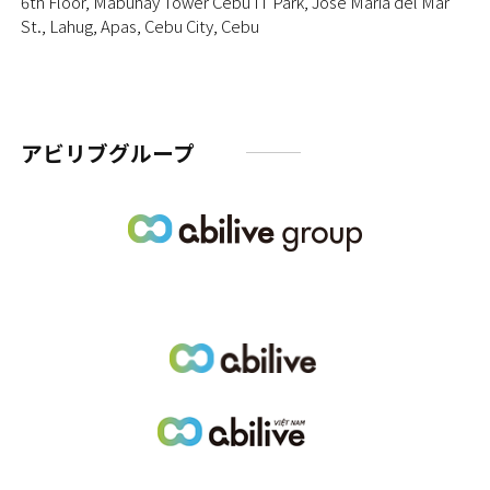
6th Floor, Mabuhay Tower Cebu IT Park, Jose Maria del Mar
St., Lahug, Apas, Cebu City, Cebu
アビリブグループ