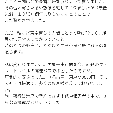
ここ４日間ほどで豪雪地帯を渡り歩いて参りました。
その雪と寒さたるや想像を絶しておりましたが（最低
気温－１０℃）例年よりも少ないとのことで、
また驚かされました。
ただ、私など東京育ちの人間にとって雪は珍しく、絶
景の雪見露天につかっていると
時のたつのも忘れ、ただひたすら心身が癒されるのを
感じます。
話は変わりますが、名古屋―東京間を今、話題のウィ
ラートラベルの高速バスで移動したのですが、
圧倒的な安さでした。（名古屋―東京間3800円）そし
て社内は快適で、多くのお客様が乗っておられまし
た。
尚、夜行は満席で予約できず！低単価思考の中で、さ
らなる飛躍がありそうでした。