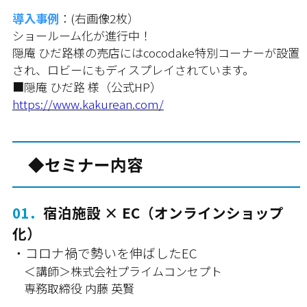
導入事例
：(右画像2枚）
ショールーム化が進行中！
隠庵 ひだ路様の売店にはcocodake特別コーナーが設置
され、ロビーにもディスプレイされています。
■隠庵 ひだ路 様（公式HP）
https://www.kakurean.com/
◆セミナー内容
01．
宿泊施設 × EC（オンラインショップ
化）
・コロナ禍で勢いを伸ばしたEC
＜講師＞株式会社プライムコンセプト
専務取締役 内藤 英賢