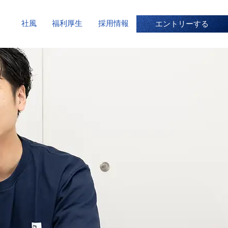
ナ
社風
福利厚生
採用情報
エントリーする
ビ
ゲ
ー
シ
ョ
ン