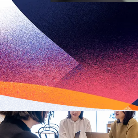
About Prime Concept
recruitment information